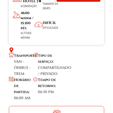
/ HOTEL 3★
TAMANHO DO
ACOMODAÇÃO
GRUPO
4600
msnm /
DIFÍCIL
15.100
DIFICULDADE
pés
ALTITUDE
MÁXIMA
Transporte:
Tipo de
VAN -
serviço:
ÔNIBUS -
COMPARTILHADO
TREM
/ PRIVADO
Horário
Tempo de
de
retorno:
partida:
06:30 PM
06:00 AM