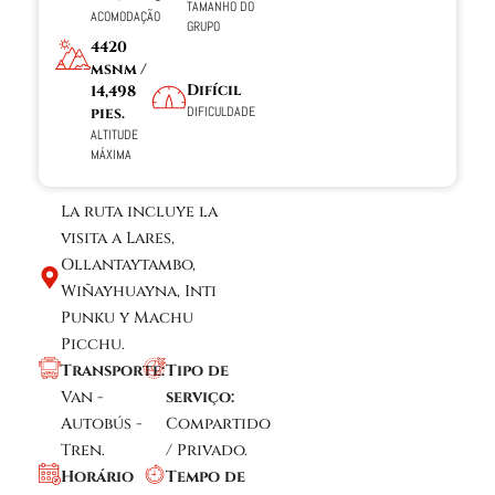
TAMANHO DO
ACOMODAÇÃO
GRUPO
4420
msnm /
Difícil
14,498
DIFICULDADE
pies.
ALTITUDE
MÁXIMA
La ruta incluye la
visita a Lares,
Ollantaytambo,
Wiñayhuayna, Inti
Punku y Machu
Picchu.
Transporte:
Tipo de
Van -
serviço:
Autobús -
Compartido
Tren.
/ Privado.
Horário
Tempo de