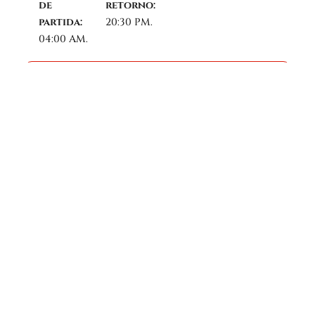
de
retorno:
partida:
20:30 PM.
04:00 AM.
Descrição
Nesta nova temporada
, ao escolher a rota alternativa
para Machu Picchu, você vivenciará uma experiência
autêntica e imersiva através do
Lares com Caminho
Inca
, uma jornada única que combina o melhor da
natureza, cultura e aventura. Esta rota, menos
explorada, oferece um contato direto com a
cultura
andina
, incluindo acampamentos em paisagens
deslumbrantes,
hospedagem em casas de famílias
locais
e uma
interação genuína com os habitantes da
região
. Ao longo do percurso, você terá a oportunidade